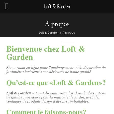
Loft & Garden
À propos
Loft & Garden
À propos
>
Bienvenue chez Loft &
Garden
Show-room en ligne pour l’aménagement et la décoration de
jardinières intérieures et extérieures de haute qualité.
Qu’est-ce que «Loft & Garden»?
Loft & Garden
est un fabricant spécialisé dans la décoration
de qualité supérieure pour la maison et le jardin, avec des
centaines de produits design à des prix imbattables.
Comment le faisons-nous?